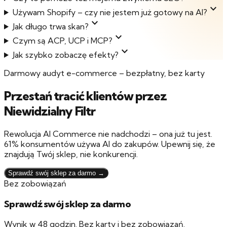
expand_more
Używam Shopify – czy nie jestem już gotowy na AI?
expand_more
Jak długo trwa skan?
expand_more
Czym są ACP, UCP i MCP?
expand_more
Jak szybko zobaczę efekty?
Darmowy audyt e-commerce – bezpłatny, bez karty
Przestań tracić klientów przez
Niewidzialny Filtr
Rewolucja AI Commerce nie nadchodzi – ona już tu jest.
61% konsumentów używa AI do zakupów. Upewnij się, że
znajdują Twój sklep, nie konkurencji.
Sprawdź swój sklep za darmo →
Bez zobowiązań
Sprawdź swój sklep za darmo
Wynik w 48 godzin. Bez karty i bez zobowiązań.