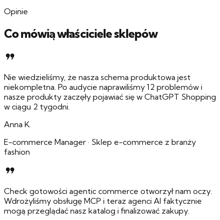
Opinie
Co mówią właściciele sklepów
format_quote
Nie wiedzieliśmy, że nasza schema produktowa jest
niekompletna. Po audycie naprawiliśmy 12 problemów i
nasze produkty zaczęły pojawiać się w ChatGPT Shopping
w ciągu 2 tygodni.
Anna K.
E-commerce Manager
·
Sklep e-commerce z branży
fashion
format_quote
Check gotowości agentic commerce otworzył nam oczy.
Wdrożyliśmy obsługę MCP i teraz agenci AI faktycznie
mogą przeglądać nasz katalog i finalizować zakupy.