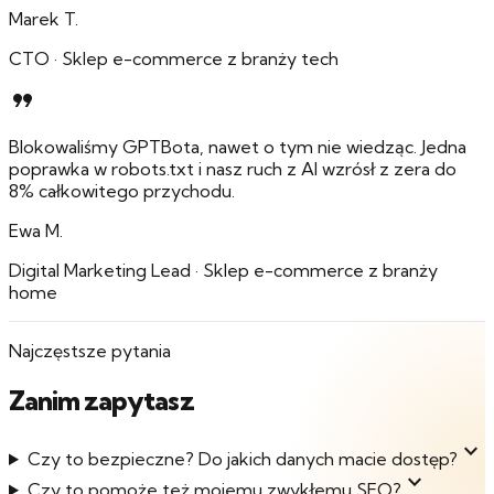
Marek T.
CTO
·
Sklep e-commerce z branży tech
format_quote
Blokowaliśmy GPTBota, nawet o tym nie wiedząc. Jedna
poprawka w robots.txt i nasz ruch z AI wzrósł z zera do
8% całkowitego przychodu.
Ewa M.
Digital Marketing Lead
·
Sklep e-commerce z branży
home
Najczęstsze pytania
Zanim zapytasz
expand_more
Czy to bezpieczne? Do jakich danych macie dostęp?
expand_more
Czy to pomoże też mojemu zwykłemu SEO?