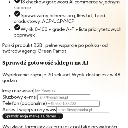
check_circle
18 checków gotowości AI commerce w jednym
raporcie
check_circle
Sprawdzamy Schema.org, llms.txt, feed
produktowy, ACP/UCP/MCP
check_circle
Wynik 0-100 + grade A-F + lista priorytetowych
poprawek
Polski produkt B2B · pełne wsparcie po polsku · od
twórców agencji Green Parrot
Sprawdź gotowość sklepu na AI
Wypełnienie zajmuje 20 sekund. Wynik dostaniesz w 48
godzin.
Imię i nazwisko
Służbowy e-mail
Telefon
(opcjonalnie)
Adres Twojej strony www
Sprawdź moją markę za darmo →
Wysyłając formularz akceptujesz politykę prywatności.