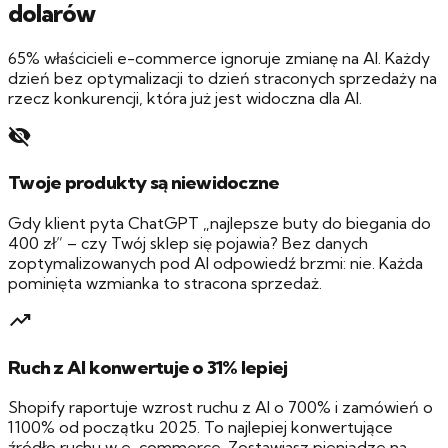
dolarów
65% właścicieli e-commerce ignoruje zmianę na AI. Każdy
dzień bez optymalizacji to dzień straconych sprzedaży na
rzecz konkurencji, która już jest widoczna dla AI.
visibility_off
Twoje produkty są niewidoczne
Gdy klient pyta ChatGPT „najlepsze buty do biegania do
400 zł” – czy Twój sklep się pojawia? Bez danych
zoptymalizowanych pod AI odpowiedź brzmi: nie. Każda
pominięta wzmianka to stracona sprzedaż.
trending_up
Ruch z AI konwertuje o 31% lepiej
Shopify raportuje wzrost ruchu z AI o 700% i zamówień o
1100% od początku 2025. To najlepiej konwertujące
źródło ruchu w e-commerce. Zostawiasz pieniądze na