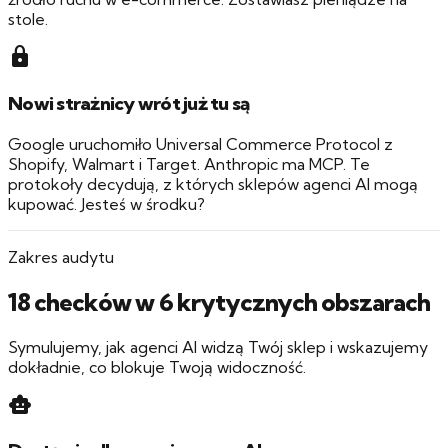
stole.
lock
Nowi strażnicy wrót już tu są
Google uruchomiło Universal Commerce Protocol z
Shopify, Walmart i Target. Anthropic ma MCP. Te
protokoły decydują, z których sklepów agenci AI mogą
kupować. Jesteś w środku?
Zakres audytu
18 checków w 6 krytycznych obszarach
Symulujemy, jak agenci AI widzą Twój sklep i wskazujemy
dokładnie, co blokuje Twoją widoczność.
smart_toy