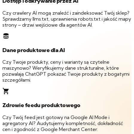
Dostęp i odkrywanie przez AI
Czy crawlery AI mogą znaleźć i zaindeksować Twój sklep?
Sprawdzamy llms.txt, uprawnienia robots.txt i jakość mapy
strony – drzwi wejściowe dla agentów AI.
database
Dane produktowe dla AI
Czy Twoje produkty, ceny i warianty są czytelne
maszynowo? Weryfikujemy dane strukturalne, które
pozwalają ChatGPT pokazać Twoje produkty z bogatymi
szczegółami.
shopping_cart
Zdrowie feedu produktowego
Czy Twój feed jest gotowy na Google AI Mode i
agregatory AI? Audytujemy kompletność, dokładność
cen i zgodność z Google Merchant Center.