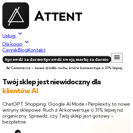
expand_more
Usługi
expand_more
Dla kogo
Cennik
Blog
Kontakt
menu
Sprawdź za darmo
Sprawdź swoją markę za darmo
AI Commerce – nowe źródło ruchu, które konwertuje o 31% lepiej
Twój sklep jest niewidoczny dla
klientów AI
ChatGPT Shopping, Google AI Mode i Perplexity to nowe
witryny sklepowe. Ruch z AI konwertuje o 31% lepiej niż
organiczny. Sprawdź, czy Twój sklep jest gotowy –
bezpłatnie.