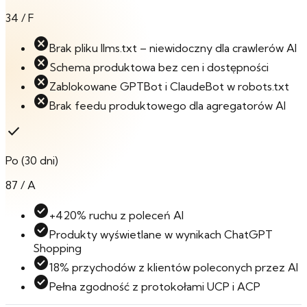
34 / F
cancel
Brak pliku llms.txt – niewidoczny dla crawlerów AI
cancel
Schema produktowa bez cen i dostępności
cancel
Zablokowane GPTBot i ClaudeBot w robots.txt
cancel
Brak feedu produktowego dla agregatorów AI
check
Po (30 dni)
87 / A
check_circle
+420% ruchu z poleceń AI
check_circle
Produkty wyświetlane w wynikach ChatGPT
Shopping
check_circle
18% przychodów z klientów poleconych przez AI
check_circle
Pełna zgodność z protokołami UCP i ACP