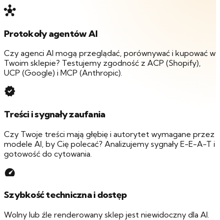
hub
Protokoły agentów AI
Czy agenci AI mogą przeglądać, porównywać i kupować w
Twoim sklepie? Testujemy zgodność z ACP (Shopify),
UCP (Google) i MCP (Anthropic).
verified
Treści i sygnały zaufania
Czy Twoje treści mają głębię i autorytet wymagane przez
modele AI, by Cię polecać? Analizujemy sygnały E-E-A-T i
gotowość do cytowania.
speed
Szybkość techniczna i dostęp
Wolny lub źle renderowany sklep jest niewidoczny dla AI.