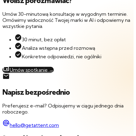
Wolisz porozmawiać?
Umów 30-minutową konsultację w wygodnym terminie.
Omówimy widoczność Twojej marki w AI i odpowiemy na
wszystkie pytania.
check_circle
30 minut, bez opłat
check_circle
Analiza wstępna przed rozmową
check_circle
Konkretne odpowiedzi, nie ogólniki
event
Umów spotkanie →
mail
Napisz bezpośrednio
Preferujesz e-mail? Odpisujemy w ciągu jednego dnia
roboczego.
alternate_email
hello@getattent.com