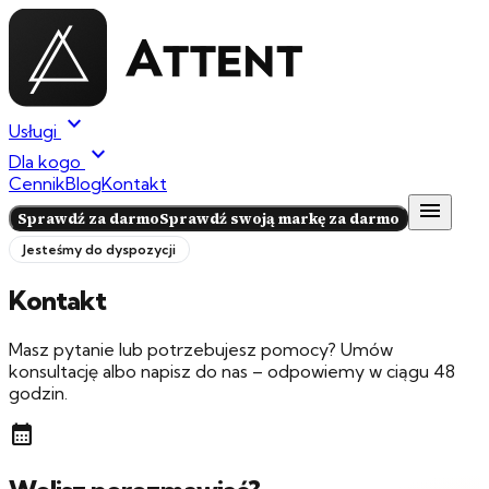
expand_more
Usługi
expand_more
Dla kogo
Cennik
Blog
Kontakt
menu
Sprawdź za darmo
Sprawdź swoją markę za darmo
Jesteśmy do dyspozycji
Kontakt
Masz pytanie lub potrzebujesz pomocy? Umów
konsultację albo napisz do nas – odpowiemy w ciągu 48
godzin.
calendar_month